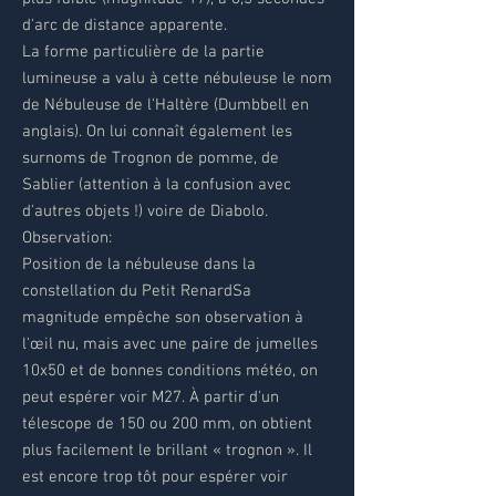
d'arc de distance apparente.
La forme particulière de la partie
lumineuse a valu à cette nébuleuse le nom
de Nébuleuse de l'Haltère (Dumbbell en
anglais). On lui connaît également les
surnoms de Trognon de pomme, de
Sablier (attention à la confusion avec
d'autres objets !) voire de Diabolo.
Observation:
Position de la nébuleuse dans la
constellation du Petit RenardSa
magnitude empêche son observation à
l'œil nu, mais avec une paire de jumelles
10x50 et de bonnes conditions météo, on
peut espérer voir M27. À partir d'un
télescope de 150 ou 200 mm, on obtient
plus facilement le brillant « trognon ». Il
est encore trop tôt pour espérer voir