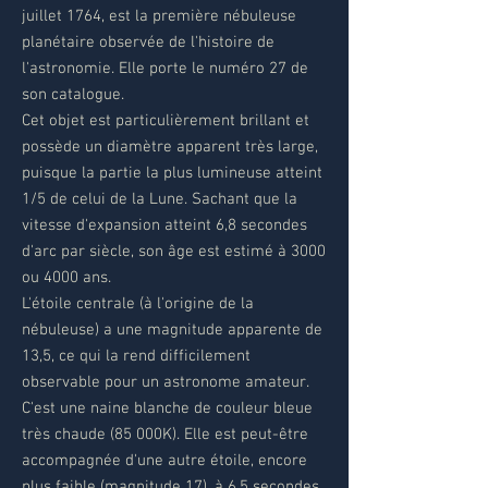
juillet 1764, est la première nébuleuse
planétaire observée de l'histoire de
l'astronomie. Elle porte le numéro 27 de
son catalogue.
Cet objet est particulièrement brillant et
possède un diamètre apparent très large,
puisque la partie la plus lumineuse atteint
1/5 de celui de la Lune. Sachant que la
vitesse d'expansion atteint 6,8 secondes
d'arc par siècle, son âge est estimé à 3000
ou 4000 ans.
L'étoile centrale (à l'origine de la
nébuleuse) a une magnitude apparente de
13,5, ce qui la rend difficilement
observable pour un astronome amateur.
C'est une naine blanche de couleur bleue
très chaude (85 000K). Elle est peut-être
accompagnée d'une autre étoile, encore
plus faible (magnitude 17), à 6,5 secondes