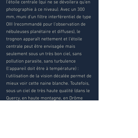
l'étoile centrale (qui ne se dévoilera qu'en
photographie à ce niveau). Avec un 300
mm, muni d'un filtre interférentiel de type
OIII (recommandé pour l'observation de
nébuleuses planétaire et diffuses), le
trognon apparaît nettement et l'étoile
centrale peut être envisagée mais
seulement sous un très bon ciel, sans
pollution parasite, sans turbulence
(l'appareil doit être à température) :
l'utilisation de la vision décalée permet de
mieux voir cette naine blanche. Toutefois,
sous un ciel de très haute qualité (dans le
Quercy, en haute montagne, en Drôme
provençale) plusieurs astronomes
amateurs ont observé cette étoile centrale
dans des télescopes de 250 mm.
Elle est observable entre mai et
septembre environ. Elle se situe dans la