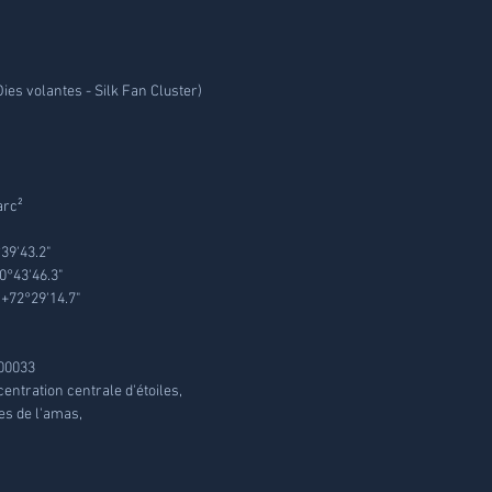
es volantes - Silk Fan Cluster)
arc²
39'43.2"
0°43'46.3"
/+72°29'14.7"
000033
entration centrale d'étoiles,
es de l'amas,