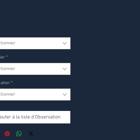
ctionner
ier
*
ctionner
lation
*
ctionner
outer à la liste d'Observation