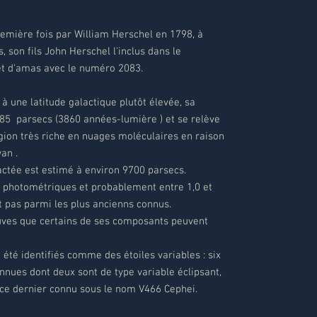
remière fois par William Herschel en 1798, à
 son fils John Herschel l'inclus dans le
et d'amas avec le numéro 2083.
à une latitude galactique plutôt élevée, sa
185 parsecs (3860 années-lumière ) et se relève
gion très riche en nuages ​​moléculaires en raison
wan .
actée est estimé à environ 9700 parsecs.
 photométriques et probablement entre 1,0 et
st pas parmi les plus ancienns connus.
reuves que certains de ses composants peuvent
té identifiés comme des étoiles variables : six
nnues dont deux sont de type variable éclipsant,
, ce dernier connu sous le nom V466 Cephei.