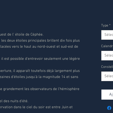
Type
*
uest de l' étoile de Céphée.
Séle
 les deux étoiles principales brillent dix fois plus
Calendr
 placées vers le haut au nord-ouest et sud-est de
Séle
il est possible d'entrevoir seulement une légère
Constel
rture, il apparaît toutefois déjà largement plus
Séle
zaines d'étoiles jusqu'à la magnitude 14 et sans
ise grandement les observateurs de l'hémisphère
Aj
l des nuits d'été.
ation dans le ciel du soir est entre Juin et