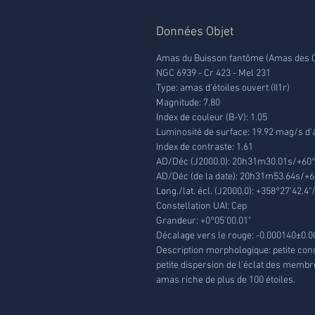
Données Objet
Amas du Buisson fantôme (Amas des Oi
NGC 6939 - Cr 423 - Mel 231
Type: amas d'étoiles ouvert (II1r)
Magnitude: 7.80
Index de couleur (B-V): 1.05
Luminosité de surface: 19.92 mag/s d'
Index de contraste: 1.61
AD/Déc (J2000.0): 20h31m30.01s/+60°
AD/Déc (de la date): 20h31m53.64s/+6
Long./lat. écl. (J2000.0): +358°27'42.4"
Constellation UAI: Cep
Grandeur: +0°05'00.01"
Décalage vers le rouge: -0.000140±0.
Description morphologique: petite conc
petite dispersion de l'éclat des membr
amas riche de plus de 100 étoiles.