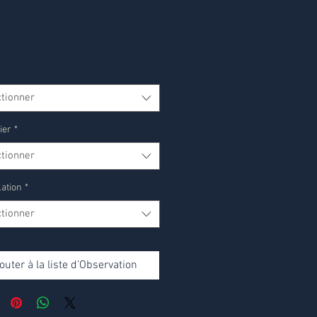
ctionner
ier
*
ctionner
lation
*
ctionner
outer à la liste d'Observation