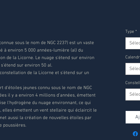
Type
*
 connue sous le nom de NGC 2237) est un vaste
Séle
ué à environ 5 000 années-lumière (al) du
Calendr
ion de la Licorne. Le nuage s'étend sur environ
 s'étend sur environ 50 al.
Séle
constellation de la Licorne et s'étend sur un
Constel
rt d'étoiles jeunes connu sous le nom de NGC
Séle
ées il y a environ 4 millions d'années, émettent
ise l'hydrogène du nuage environnant, ce qui
 elles émettent un vent stellaire qui éclaircit le
Aj
met aussi la création de nouvelles étoiles par
e poussières.