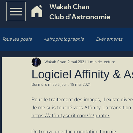
Wakah Chan
Club d'Astronomie
Tous les posts
Astrophotographie
Evénements
Wakah Chan
9 mai 2021
1 min de lecture
Cosmologie
Système Solaire
Objets Célestes
Logiciel Affinity & 
Dernière mise à jour :
18 mai 2021
Comète
Sol'Ex
Pour le traitement des images, il existe dive
Je me suis tourné vers Affinity. La transitio
https://affinity.serif.com/fr/photo/
On trouve une documentation fournie