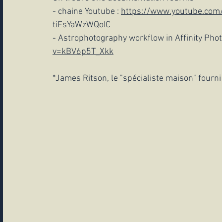
- chaine Youtube : 
https://www.youtube.com/
tiEsYaWzWQoIC
- Astrophotography workflow in Affinity Photo
v=kBV6p5T_Xkk
*James Ritson, le "spécialiste maison" fourni