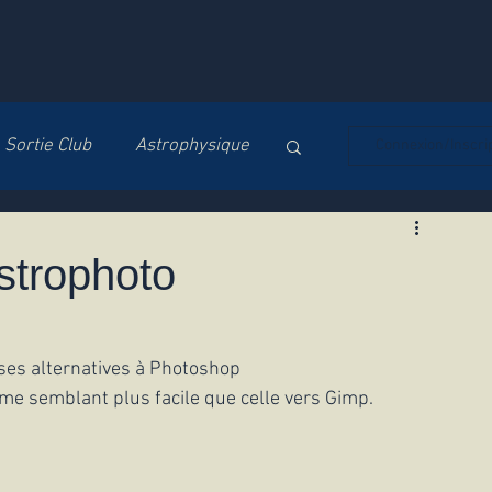
Sortie Club
Astrophysique
Connexion/Inscri
Soirée d'Observation
Astrophoto
rses alternatives à Photoshop
n me semblant plus facile que celle vers Gimp. 