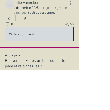
Julie Vanneken
Julie Vanneken
4 décembre 2025
·
a rejoint le groupe,
ainsi que
6 autres personnes
.
0
0
56
Write a comment...
À propos
Bienvenue ! Faites un tour sur cette
page et rejoignez les c
...
Lire plus
Wakah Chan – Club d’Astronomie - Mairie Déléguée de Coudray,
17 rue des Grands Vents -45330 Le Malesherbois
Renseignements: Tel :
06 43 10 20 99
- Email: