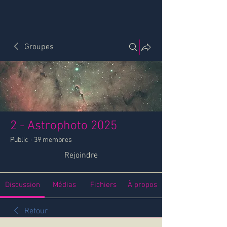
Groupes
2 - Astrophoto 2025
Public
·
39 membres
Rejoindre
Discussion
Médias
Fichiers
À propos
Retour