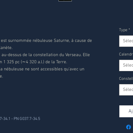
Type
*
 est surnommée nébuleuse Saturne, à cause de
Séle
lanète.
Calendr
 au-dessus de la constellation du Verseau. Elle
 1 325 pc (∼4 320 a.l.) de la Terre.
Séle
la nébuleuse ne sont accessibles qu'avec un
e.
Constel
Séle
Aj
7-34.1 - PN G037.7-34.5