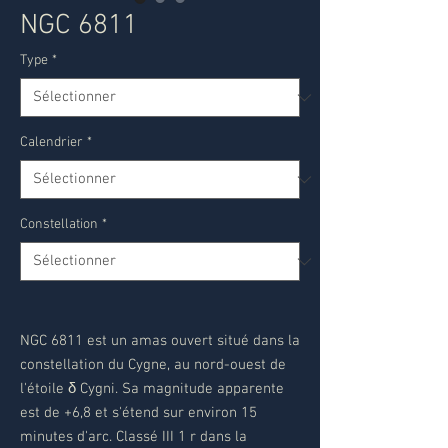
NGC 6811
Type
*
Calendrier
*
Constellation
*
NGC 6811 est un amas ouvert situé dans la
constellation du Cygne, au nord-ouest de
l'étoile δ Cygni. Sa magnitude apparente
est de +6,8 et s'étend sur environ 15
minutes d'arc. Classé III 1 r dans la