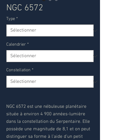
NGC 6572
Type
*
Calendrier
*
Constellation
*
NGC 6572 est une nébuleuse planétaire
située à environ 4 900 années-lumière
dans la constellation du Serpentaire. Elle
possède une magnitude de 8,1 et on peut
distinguer sa forme à l'aide d'un petit