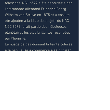
télescope. NGC 6572 a été découverte par
l'astronome allemand Friedrich Georg
Wilhelm von Struve en 1875 et a ensuite
été ajoutée à la Liste des objets du NGC.
NGC 6572 ferait partie des nébuleuses
planétaires les plus brillantes recensées
par l'homme.
Le nuage de gaz donnant la teinte colorée
à la nébuleuse a commencé à se diffuser
à une vitesse de 15 km/s il y a seulement
quelques milliers d'années. Elle est
conséquemment considérée comme étant
une jeune nébuleuse planétaire.
Données Objet
Nébuleuse de la Racquetball bleue (Emerald
Nebula - Turquoise Orb Nebula -
Emerald Eye Planetary Nebula - Planet Krypton