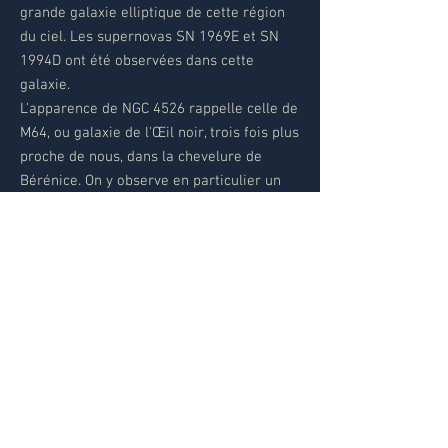
grande galaxie elliptique de cette région
du ciel. Les supernovas SN 1969E et SN
1994D ont été observées dans cette
galaxie.
L'apparence de NGC 4526 rappelle celle de
M64, ou galaxie de l'Œil noir, trois fois plus
proche de nous, dans la chevelure de
Bérénice. On y observe en particulier un
disque de gaz et de poussières qui
obscurcit en partie le disque galactique et
où on suppose une activité soutenue de
formation d'étoiles.
Données Objet
Galaxie perdue (Amas du Sourcil broussailleux)
NGC 4526 - PGC 41772 - UGC 7718
Type: galaxie (SB0s)
Magnitude: 10.16