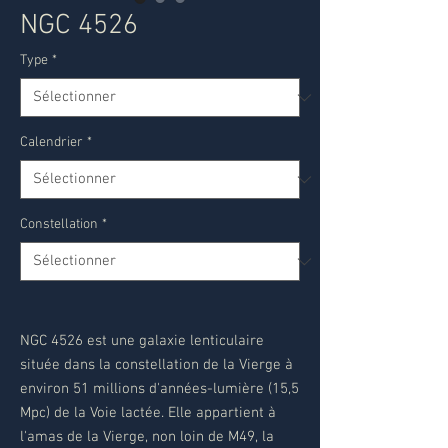
NGC 4526
Type
*
Calendrier
*
Constellation
*
NGC 4526 est une galaxie lenticulaire
située dans la constellation de la Vierge à
environ 51 millions d'années-lumière (15,5
Mpc) de la Voie lactée. Elle appartient à
l'amas de la Vierge, non loin de M49, la