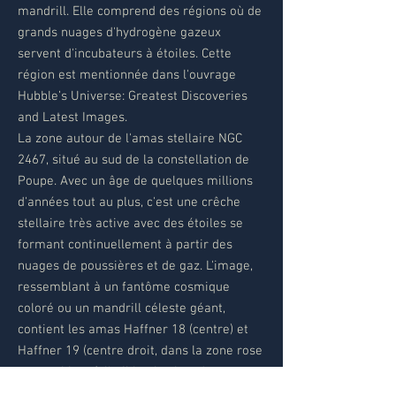
mandrill. Elle comprend des régions où de
grands nuages d'hydrogène gazeux
servent d'incubateurs à étoiles. Cette
région est mentionnée dans l'ouvrage
Hubble’s Universe: Greatest Discoveries
and Latest Images.
La zone autour de l'amas stellaire NGC
2467, situé au sud de la constellation de
Poupe. Avec un âge de quelques millions
d'années tout au plus, c'est une crêche
stellaire très active avec des étoiles se
formant continuellement à partir des
nuages de poussières et de gaz. L'image,
ressemblant à un fantôme cosmique
coloré ou un mandrill céleste géant,
contient les amas Haffner 18 (centre) et
Haffner 19 (centre droit, dans la zone rose
ressemblant à l'œil le plus bas du
mandrill) tout comme des vastes régions