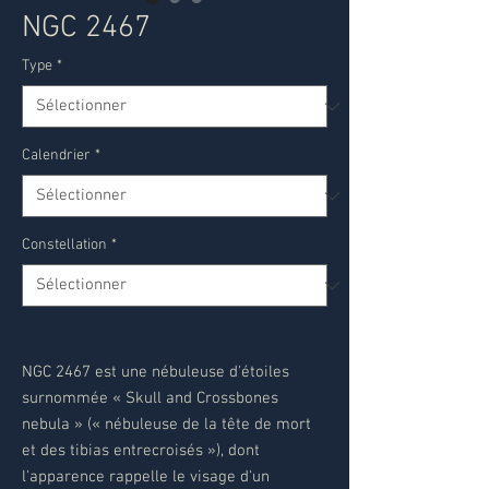
NGC 2467
Type
*
Calendrier
*
Constellation
*
NGC 2467 est une nébuleuse d'étoiles
surnommée « Skull and Crossbones
nebula » (« nébuleuse de la tête de mort
et des tibias entrecroisés »), dont
l'apparence rappelle le visage d'un