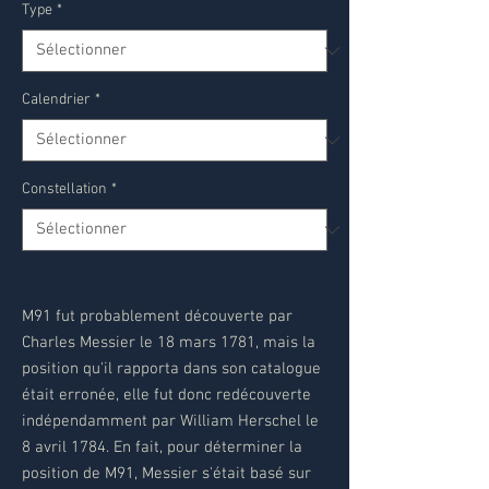
Type
*
Calendrier
*
Constellation
*
M91 fut probablement découverte par
Charles Messier le 18 mars 1781, mais la
position qu'il rapporta dans son catalogue
était erronée, elle fut donc redécouverte
indépendamment par William Herschel le
8 avril 1784. En fait, pour déterminer la
position de M91, Messier s'était basé sur