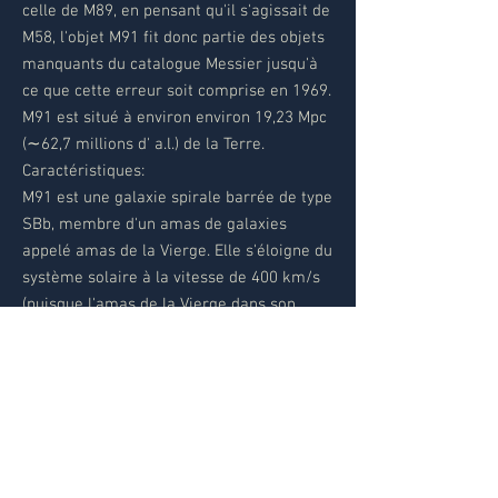
celle de M89, en pensant qu'il s'agissait de
M58, l'objet M91 fit donc partie des objets
manquants du catalogue Messier jusqu'à
ce que cette erreur soit comprise en 1969.
M91 est situé à environ environ 19,23 Mpc
(∼62,7 millions d' a.l.) de la Terre.
Caractéristiques:
M91 est une galaxie spirale barrée de type
SBb, membre d'un amas de galaxies
appelé amas de la Vierge. Elle s'éloigne du
système solaire à la vitesse de 400 km/s
(puisque l'amas de la Vierge dans son
ensemble s'éloigne du système solaire à 1
100 km/s, ceci signifie que M91 se déplace
à l'intérieur de l'amas à la vitesse de 700
km/s dans la direction du système
solaire).