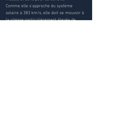
Comme elle s'approche du système
solaire à 383 km/s, elle doit se mouvoir à
la vitesse particulièrement élevée de
presque 1 500 km/s à travers l'amas de la
Vierge dans notre direction, et il est
possible qu'elle soit sur le point de
s'échapper de l'amas ; certaines sources
ont même envisagé qu'elle l'aurait déjà
quitté et serait maintenant beaucoup plus
proche du système solaire. Une seule
autre galaxie de Messier, M86, a une
vitesse de rapprochement plus rapide.
Données Objet
M 90 - NGC 4569 - PGC 42089 - UGC 7786 - Arp
76
Type: galaxie (SAB(rs)ab, LINER, Sy)