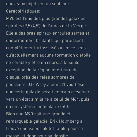
nouveaux objets en un seul jour.
Caractéristiques:
M90 est l'une des plus grandes galaxies
spirales (9,5x4,5') de l'amas de la Vierge.
Elle a des bras spiraux enroulés serrés et
uniformément brillants, qui paraissent
complètement « fossilisés », en ce sens
qu'actuellement aucune formation d'étoile
ne semble y être en cours, à la seule
exception de la région intérieure du
disque, près des raies sombres de
poussière. J.D. Wray a émis l'hypothèse
que cette galaxie serait en train d'évoluer
vers un état similaire à celui de M64, puis
en un système lenticulaire (S0).
Bien que M90 soit une grande et
remarquable galaxie, Erik Holmberg a
trouvé une valeur plutôt faible pour sa
masse, et donc pour sa densité.