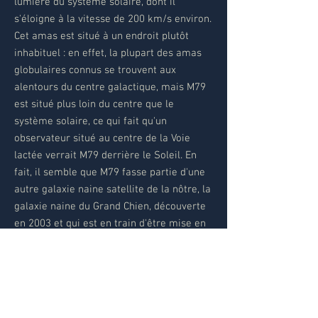
lumière du système solaire, dont il
s'éloigne à la vitesse de 200 km/s environ.
Cet amas est situé à un endroit plutôt
inhabituel : en effet, la plupart des amas
globulaires connus se trouvent aux
alentours du centre galactique, mais M79
est situé plus loin du centre que le
système solaire, ce qui fait qu'un
observateur situé au centre de la Voie
lactée verrait M79 derrière le Soleil. En
fait, il semble que M79 fasse partie d'une
autre galaxie naine satellite de la nôtre, la
galaxie naine du Grand Chien, découverte
en 2003 et qui est en train d'être mise en
pièces par les forces de marée
engendrées par la Voie lactée.
Compte tenu de la distance de M79 et de
son diamètre apparent de 8,7 minutes
d'arc, l'amas a une étendue réelle de 100