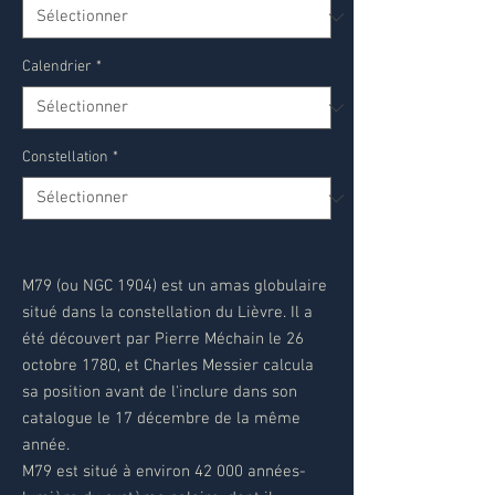
Calendrier
*
Constellation
*
M79 (ou NGC 1904) est un amas globulaire
situé dans la constellation du Lièvre. Il a
été découvert par Pierre Méchain le 26
octobre 1780, et Charles Messier calcula
sa position avant de l'inclure dans son
catalogue le 17 décembre de la même
année.
M79 est situé à environ 42 000 années-