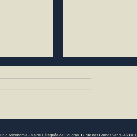
Pixels: Analyse
Suivre l'activité du Soleil e
ue du Triplet du
Sol'Ex
b d’Astronomie - Mairie Déléguée de Coudray, 17 rue des Grands Vents -45330 