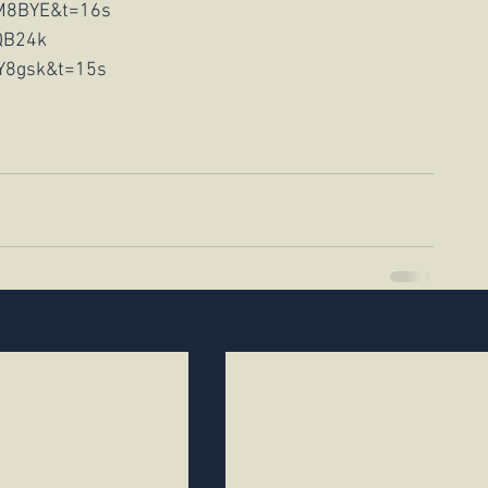
AM8BYE&t=16s
QB24k
Y8gsk&t=15s