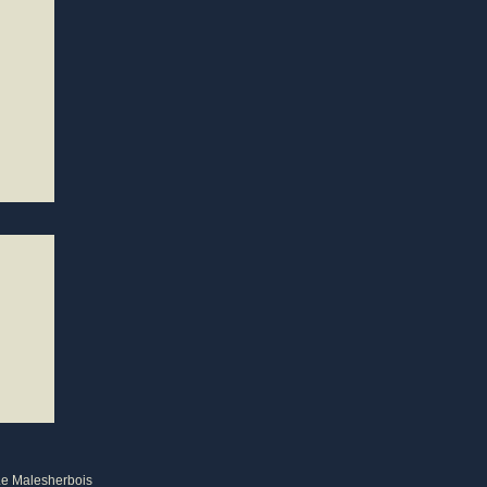
n
Le Malesherbois