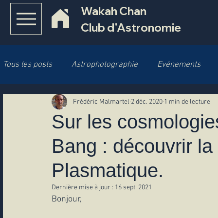
Wakah Chan
Club d'Astronomie
Tous les posts
Astrophotographie
Evénements
Frédéric Malmartel
2 déc. 2020
1 min de lecture
Cosmologie
Système Solaire
Objets Célestes
Sur les cosmologies
Bang : découvrir la 
Comète
Sol'Ex
Plasmatique.
Dernière mise à jour :
16 sept. 2021
Bonjour,