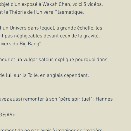
'objet d'un exposé à Wakah Chan, voici 5 vidéos, 
t la Théorie de l'Univers Plasmatique.
t un Univers dans lequel, à grande échelle, les 
t pas négligeables devant ceux de la gravité, 
ivers du Big Bang".
eur et un vulgarisateur, explique pourquoi dans 
 lui, sur la Toile, en anglais cependant.
vez aussi remonter à son "père spirituel" : Hannes 
%C3%A9n
amment de ne pas avoir à imaginer de "matière 