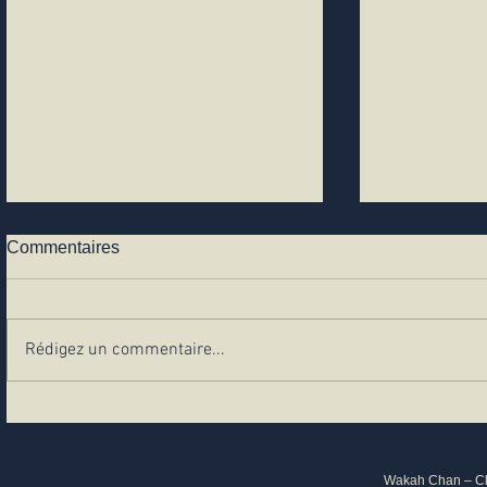
Commentaires
Triplet du Lion
Rédigez un commentaire...
Quasars et 
Astrométriq
Lion
Wakah Chan – Clu