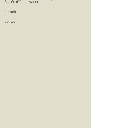
Soirée d'Observation
Comète
Sol'Ex