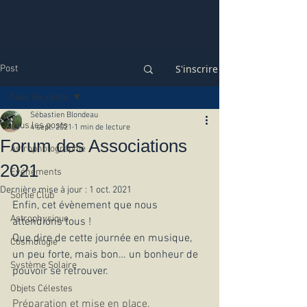
S'inscrire
Post
Tous les posts
Sébastien Blondeau
Tous les posts
4 sept. 2021
1 min de lecture
Forum des Associations
Astrophotographie
2021
Evénements
Dernière mise à jour :
1 oct. 2021
Sortie Club
Enfin, cet évènement que nous 
Astrophysique
attendions tous !
Que dire de cette journée en musique, 
Cosmologie
un peu forte, mais bon… un bonheur de 
Système Solaire
pouvoir se retrouver.
Objets Célestes
Préparation et mise en place.