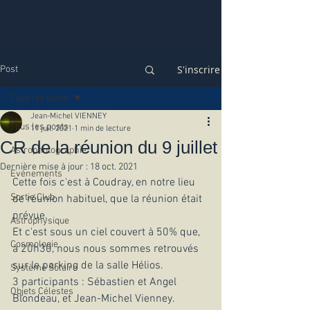
S'inscrire
Post
Tous les posts
Jean-Michel VIENNEY
Tous les posts
11 juil. 2021
1 min de lecture
CR de la réunion du 9 juillet
Astrophotographie
Dernière mise à jour :
18 oct. 2021
Evénements
Cette fois c'est à Coudray, en notre lieu 
Sortie Club
de réunion habituel, que la réunion était 
prévue.
Astrophysique
Et c'est sous un ciel couvert à 50% que, 
Cosmologie
à 20h30, nous nous sommes retrouvés 
sur le parking de la salle Hélios.
Système Solaire
3 participants : Sébastien et Angel 
Objets Célestes
Blondeau, et Jean-Michel Vienney. 