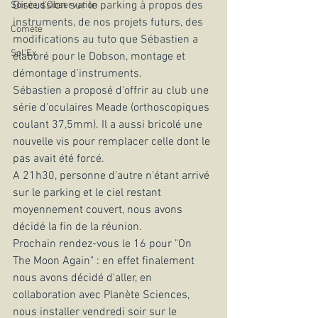
Discussion sur le parking à propos des 
Soirée d'Observation
instruments, de nos projets futurs, des 
Comète
modifications au tuto que Sébastien a 
Sol'Ex
élaboré pour le Dobson, montage et 
démontage d'instruments.
Sébastien a proposé d'offrir au club une 
série d'oculaires Meade (orthoscopiques 
coulant 37,5mm). Il a aussi bricolé une 
nouvelle vis pour remplacer celle dont le 
pas avait été forcé.
A 21h30, personne d'autre n'étant arrivé 
sur le parking et le ciel restant 
moyennement couvert, nous avons 
décidé la fin de la réunion.
Prochain rendez-vous le 16 pour "On 
The Moon Again" : en effet finalement 
nous avons décidé d'aller, en 
collaboration avec Planète Sciences,  
nous installer vendredi soir sur le 