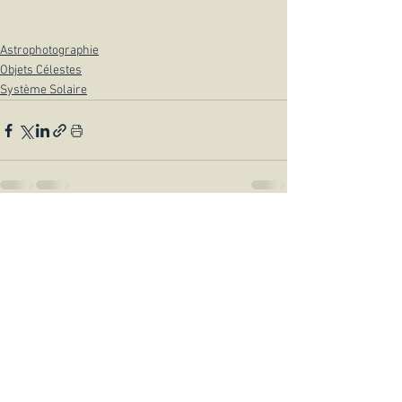
Astrophotographie
Objets Célestes
Système Solaire
Voir tout
Posts récents