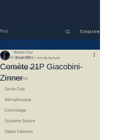
S'inscrire
Post
Tous les posts
Wakah Chan
Tous les posts
13 nov. 2018
1 min de lecture
Comète 21P Giacobini-
Astrophotographie
Zinner
Evénements
Sortie Club
Astrophysique
Cosmologie
Système Solaire
Objets Célestes