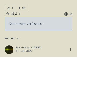
3
3
1
34
Kommentar verfassen...
Aktuell
Jean-Michel VIENNEY
05. Feb. 2025
Bravo ! Pour une première c'est plutôt réussi !!! 
Gefällt mir
À propos
Bienvenue ! Faites un tour sur cette
page et rejoignez les c
...
Lire plus