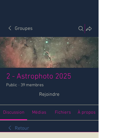
Groupes
2 - Astrophoto 2025
Public
·
39 membres
Rejoindre
Discussion
Médias
Fichiers
À propos
Retour