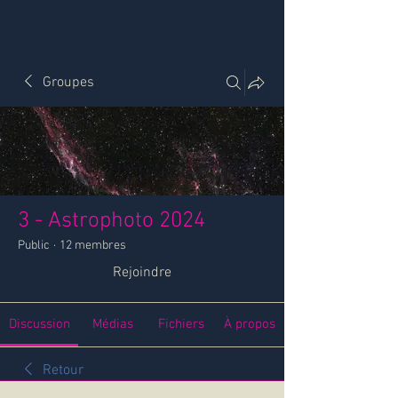
Groupes
3 - Astrophoto 2024
Public
·
12 membres
Rejoindre
Discussion
Médias
Fichiers
À propos
Retour