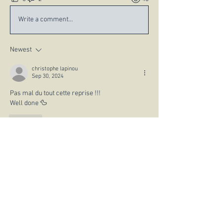
Write a comment...
Newest
christophe lapinou
Sep 30, 2024
Pas mal du tout cette reprise !!! 
Well done 🦆
Like
Show more comments
À propos
Bienvenue ! Faites un tour sur cette
page et rejoignez les c
...
Lire plus