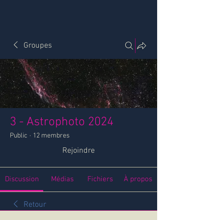
Groupes
3 - Astrophoto 2024
Public
·
12 membres
Rejoindre
Discussion
Médias
Fichiers
À propos
Retour