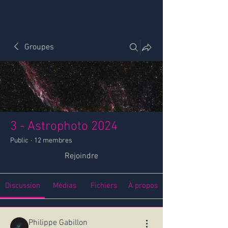
Groupes
3 - Astrophoto 2024
Public
·
12 membres
Rejoindre
Discussion
Médias
Fichiers
À propos
Philippe Gabillon