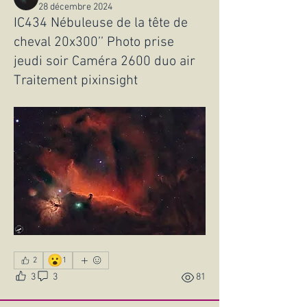
28 décembre 2024
IC434 Nébuleuse de la tête de
cheval 20x300’’ Photo prise
jeudi soir Caméra 2600 duo air
Traitement pixinsight
😮
2
1
3
3
81