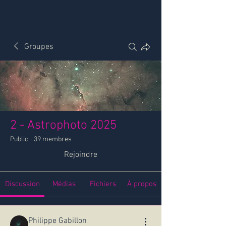
Groupes
2 - Astrophoto 2025
Public
·
39 membres
Rejoindre
Discussion
Médias
Fichiers
À propos
Philippe Gabillon