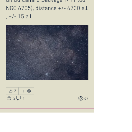
dit du Canard Sauvage, M11 (ou
NGC 6705), distance +/- 6730 a.l.
, +/- 15 a.l.
2
2
1
67
Philippe Gabillon
1 novembre 2025
SH2-308 tête de dauphin 