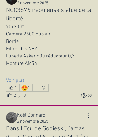
2 novembre 2025
NGC3576 nébuleuse statue de la
liberté
70x300’’
Caméra 2600 duo air
Bortle 1
Filtre Idas NBZ
Lunette Askar 600 réducteur 0,7
Monture AM5n
Voir plus
😍
1
1
2
0
58
Noël Donnard
2 novembre 2025
Dans l'Ecu de Sobieski, l'amas