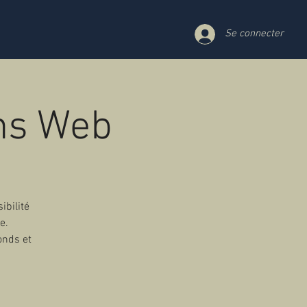
Se connecter
ons Web
ibilité
e.
onds et