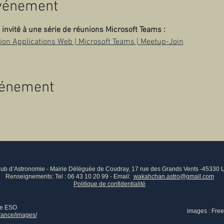
événement
nvité à une série de réunions Microsoft Teams :
ion Applications Web | Microsoft Teams | Meetup-Join
vénement
b d’Astronomie - Mairie Déléguée de Coudray, 17 rue des Grands Vents -45330 
Renseignements: Tel : 06 43 10 20 99 - Email:
wakahchan.astro@gmail.com
Politique de confidentialité
ce ESO
image
s : Fre
france/images/