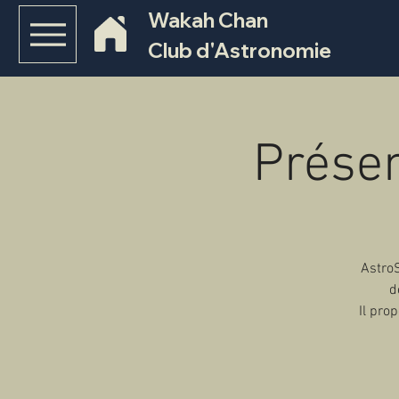
Wakah Chan
Club d'Astronomie
Présen
AstroS
d
Il pro