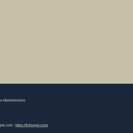
Le Malesherbois
epik.com -
https://fr.freepik.com/