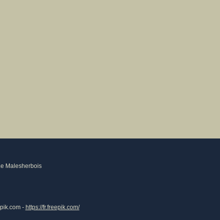
Le Malesherbois
epik.com -
https://fr.freepik.com/