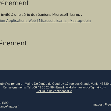
événement
nvité à une série de réunions Microsoft Teams :
ion Applications Web | Microsoft Teams | Meetup-Join
vénement
b d’Astronomie - Mairie Déléguée de Coudray, 17 rue des Grands Vents -45330 
Renseignements: Tel : 06 43 10 20 99 - Email:
wakahchan.astro@gmail.com
Politique de confidentialité
ce ESO
image
s : Fre
france/images/