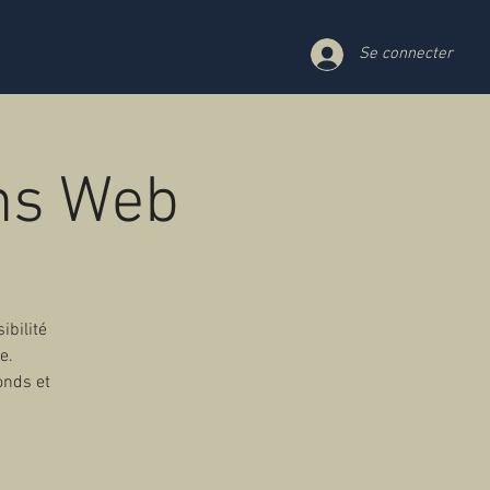
Se connecter
ons Web
ibilité
e.
onds et