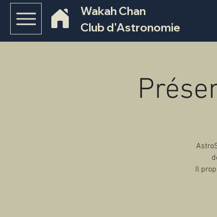
Wakah Chan
Club d'Astronomie
Présen
AstroS
d
Il pro